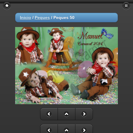
Inicio
/
Peques
/
Peques 50