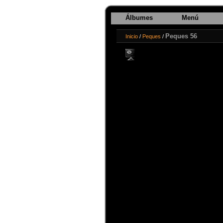
Álbumes
Menú
Peques 56
Inicio
/
Peques
/